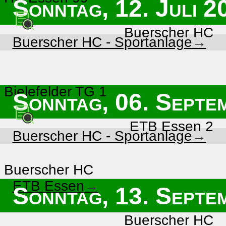
Sonntag, 12. Juli 2
Buerscher HC
Buerscher HC - Sportanlage
Bielefelder TG 1
Sonntag, 06. Septe
ETB Essen 2
Buerscher HC - Sportanlage
Buerscher HC
ETB Essen
Sonntag, 13. Septe
Buerscher HC