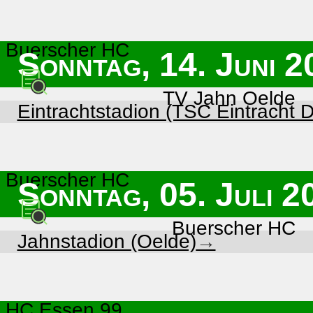
Buerscher HC
Sonntag, 14. Juni 2
TV Jahn Oelde
Eintrachtstadion (TSC Eintracht 
Buerscher HC
Sonntag, 05. Juli 2
Buerscher HC
Jahnstadion (Oelde)
HC Essen 99